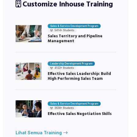
Customize Inhouse Training
Sales & Service Development Program
5414+ Students
Sales Territory and Pipeline
Management
Leadership Development Program
4122+ Students
Effective Sales Leadership: Build
High Performing Sales Team
Sales & Service Development Program
3638+ Students
Effective Sales Negotiation Skills
Lihat Semua Training