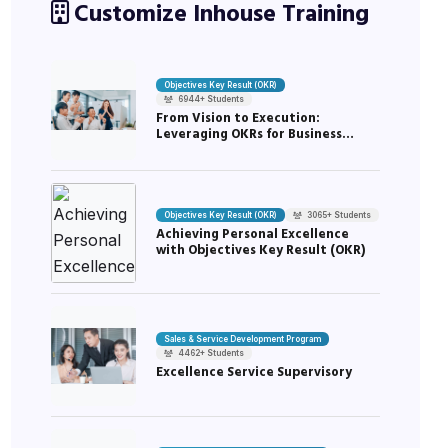
Customize Inhouse Training
Objectives Key Result (OKR)
6944+ Students
From Vision to Execution:
Leveraging OKRs for Business
Acceleration
Objectives Key Result (OKR)
3065+ Students
Achieving Personal Excellence
with Objectives Key Result (OKR)
Sales & Service Development Program
4462+ Students
Excellence Service Supervisory