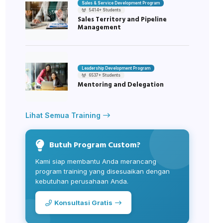
Sales & Service Development Program
5414+ Students
Sales Territory and Pipeline
Management
Leadership Development Program
6537+ Students
Mentoring and Delegation
Lihat Semua Training
Butuh Program Custom?
Kami siap membantu Anda merancang
program training yang disesuaikan dengan
kebutuhan perusahaan Anda.
Konsultasi Gratis