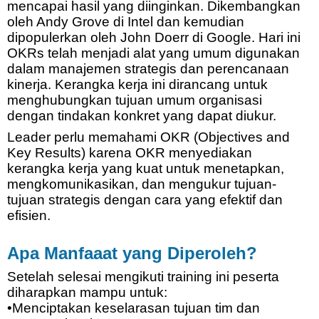
mencapai
hasil
yang
diinginkan
.
Dikembangkan
oleh Andy Grove di Intel dan
kemudian
dipopulerkan
oleh John
Doerr
di Google. Hari
ini
OKRs
telah
menjadi
alat
yang
umum
digunakan
dalam
manajemen
strategis
dan
perencanaan
kinerja
.
Kerangka
kerja
ini
dirancang
untuk
menghubungkan
tujuan
umum
organisasi
dengan
tindakan
konkret
yang
dapat
diukur
.
Leader
perlu
memahami
OKR (Objectives and
Key Results)
karena
OKR
menyediakan
kerangka
kerja
yang
kuat
untuk
menetapkan
,
mengkomunikasikan
, dan
mengukur
tujuan-
tujuan
strategis
dengan
cara
yang
efektif
dan
efisien
.
Apa
Manfaaat
yang
Diperoleh
?
Setelah
selesai
mengikuti
training
ini
peserta
diharapkan
mampu
untuk
:
•
Menciptakan
keselarasan
tujuan
tim
dan