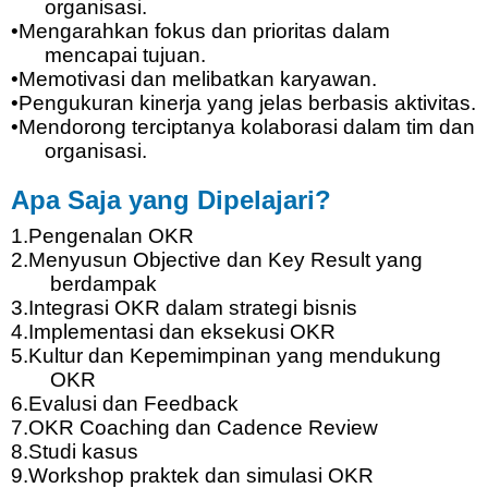
organisasi
.
•
Mengarahkan
fokus
dan
prioritas
dalam
mencapai
tujuan
.
•
Memotivasi
dan
melibatkan
karyawan
.
•
Pengukuran
kinerja
yang
jelas
berbasis
aktivitas
.
•
Mendorong
terciptanya
kolaborasi
dalam
tim
dan
organisasi
.
Apa
Saja
yang
Dipelajari
?
1.
Pengenalan
OKR
2.
Menyusun Objective dan Key Result yang
berdampak
3.
Integrasi OKR
dalam
strategi
bisnis
4.
Implementasi
dan
eksekusi
OKR
5.
Kultur dan
Kepemimpinan
yang
mendukung
OKR
6.
Evalusi
dan Feedback
7.
OKR Coaching dan Cadence Review
8.
Studi
kasus
9.
Workshop
praktek
dan
simulasi
OKR