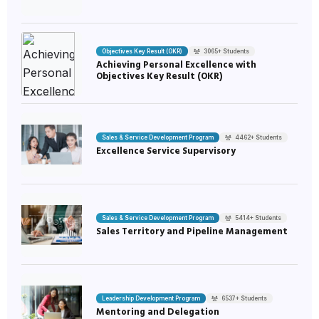
Objectives Key Result (OKR)
3065+ Students
Achieving Personal Excellence with
Objectives Key Result (OKR)
Sales & Service Development Program
4462+ Students
Excellence Service Supervisory
Sales & Service Development Program
5414+ Students
Sales Territory and Pipeline Management
Leadership Development Program
6537+ Students
Mentoring and Delegation