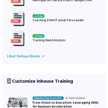
Mencapai KPI Secara Efektif dengan OKR
Free
Coaching Efektif untuk Para Leader
Free
Training Need Analysis
Lihat Semua Ebook
Customize Inhouse Training
Objectives Key Result (OKR)
6944+ Students
From Vision to Execution: Leveraging OKRs
for Business Acceleration