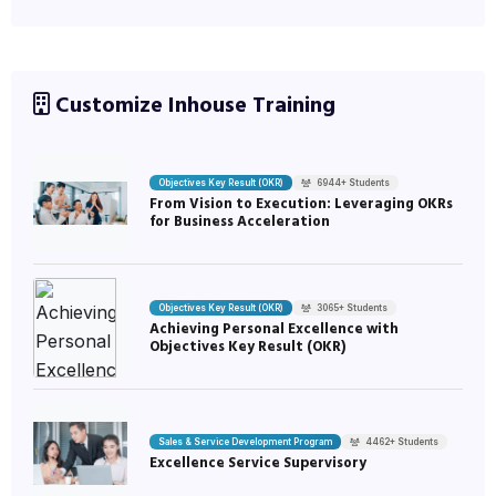
Customize Inhouse Training
Objectives Key Result (OKR)
6944+ Students
From Vision to Execution: Leveraging OKRs
for Business Acceleration
Objectives Key Result (OKR)
3065+ Students
Achieving Personal Excellence with
Objectives Key Result (OKR)
Sales & Service Development Program
4462+ Students
Excellence Service Supervisory