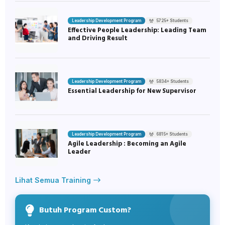
Leadership Development Program
5725+ Students
Effective People Leadership: Leading Team
and Driving Result
Leadership Development Program
5834+ Students
Essential Leadership for New Supervisor
Leadership Development Program
6815+ Students
Agile Leadership : Becoming an Agile
Leader
Lihat Semua Training
Butuh Program Custom?