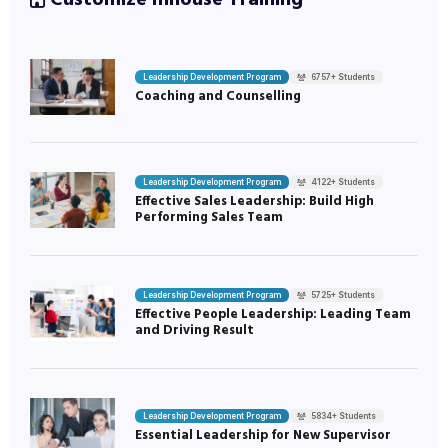
Customize Inhouse Training
Leadership Development Program
6757+ Students
Coaching and Counselling
Leadership Development Program
4122+ Students
Effective Sales Leadership: Build High
Performing Sales Team
Leadership Development Program
5725+ Students
Effective People Leadership: Leading Team
and Driving Result
Leadership Development Program
5834+ Students
Essential Leadership for New Supervisor