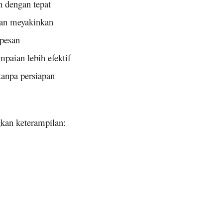
n dengan tepat
dan meyakinkan
pesan
paian lebih efektif
tanpa persiapan
gkan keterampilan: