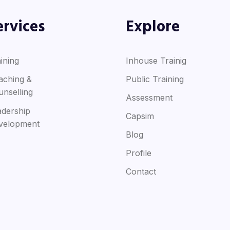
ervices
Explore
ining
Inhouse Trainig
aching &
Public Training
unselling
Assessment
adership
Capsim
velopment
Blog
Profile
Contact