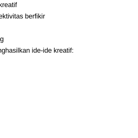
reatif
tivitas berfikir
ng
hasilkan ide-ide kreatif: