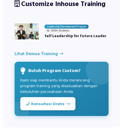
Customize Inhouse Training
Leadership Development Program
3600+ Students
Self Leadership for Future Leader
Lihat Semua Training
Butuh Program Custom?
Kami siap membantu Anda merancang
program training yang disesuaikan dengan
kebutuhan perusahaan Anda.
Konsultasi Gratis