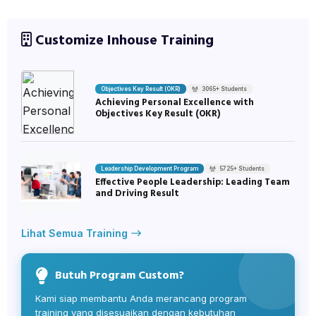
Customize Inhouse Training
Objectives Key Result (OKR)
3065+ Students
Achieving Personal Excellence with
Objectives Key Result (OKR)
Leadership Development Program
5725+ Students
Effective People Leadership: Leading Team
and Driving Result
Lihat Semua Training
Butuh Program Custom?
Kami siap membantu Anda merancang program
training yang disesuaikan dengan kebutuhan