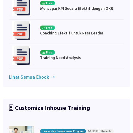
Free
Mencapai KPI Secara Efektif dengan OKR
Free
Coaching Efektif untuk Para Leader
Free
Training Need Analysis
Lihat Semua Ebook
Customize Inhouse Training
Leadership Development Program
3600+ Students