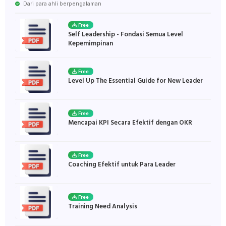
Dari para ahli berpengalaman
Free
Self Leadership - Fondasi Semua Level
Kepemimpinan
Free
Level Up The Essential Guide for New Leader
Free
Mencapai KPI Secara Efektif dengan OKR
Free
Coaching Efektif untuk Para Leader
Free
Training Need Analysis