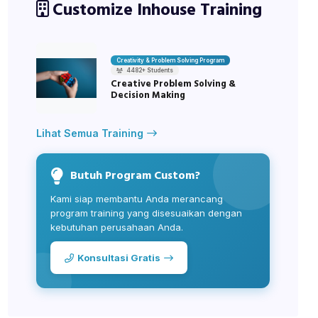
Customize Inhouse Training
Creativity & Problem Solving Program
4482+ Students
Creative Problem Solving &
Decision Making
Lihat Semua Training
Butuh Program Custom?
Kami siap membantu Anda merancang
program training yang disesuaikan dengan
kebutuhan perusahaan Anda.
Konsultasi Gratis